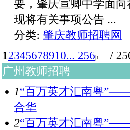
要，肇庆宣卿中学面向
现将有关事项公告 ...
分类:
肇庆教师招聘网
1
2
3
4
5
6
7
8
9
10
... 256
/ 2
广州教师招聘
1
“百万英才汇南粤”——
合华
2
“百万英才汇南粤”——