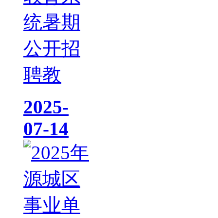
统暑期
公开招
聘教
2025-
07-14