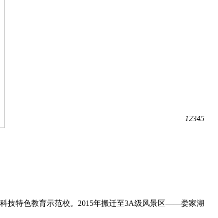
1
2
3
4
5
技特色教育示范校。2015年搬迁至3A级风景区——娄家湖