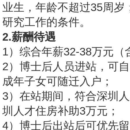
35
业生，年龄不超过
周岁
研究工作的条件。
2.
薪酬待遇
1
32-38
）综合年薪
万元（
2
）博士后人员进站，可自
成年子女可随迁入户；
3
）在站期间，符合深圳人
3
圳人才住房补助
万元；
4
）博士后出站后可优先留