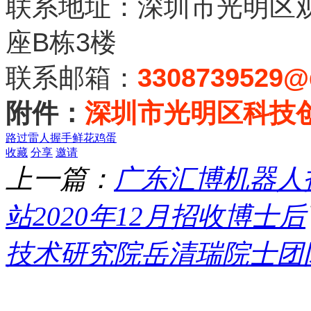
联系地址：深圳市光明区
B
3
座
栋
楼
3308739529@
联系邮箱：
附件：
深圳市光明区科技
路过
雷人
握手
鲜花
鸡蛋
收藏
分享
邀请
上一篇：
广东汇博机器人
站2020年12月招收博士后
技术研究院岳清瑞院士团队
栏目导航