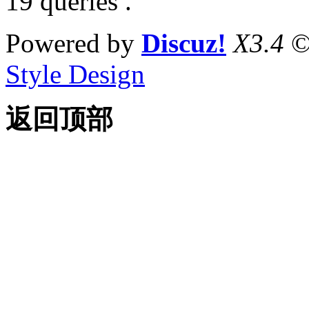
19 queries .
Powered by
Discuz!
X3.4
©
Style Design
返回顶部