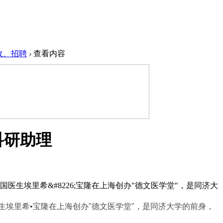
收、招聘
›
查看内容
科研助理
医生埃里希&#8226;宝隆在上海创办"德文医学堂"，是同济大
生埃里希
•
宝隆在上海创办
"
德文医学堂
"
，是同济大学的前身，