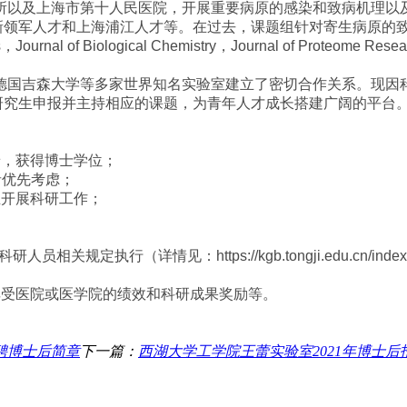
所以及上海市第十人民医院，开展重要病原的感染和致病机理以
新领军人才和上海浦江人才等。在过去，课题组针对寄生病原的
s
，
Journal of Biological Chemistry
，
Journal of Proteome Resea
德国吉森大学等多家世界知名实验室建立了密切合作关系。现因
研究生申报并主持相应的课题，为青年人才成长搭建广阔的平台
景，获得博士学位；
者优先考虑；
立开展科研工作；
科研人员相关规定执行（详情见：
https://kgb.tongji.edu.cn/i
享受医院或医学院的绩效和科研成果奖励等。
聘博士后简章
下一篇：
西湖大学工学院王蕾实验室2021年博士后