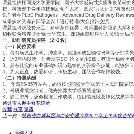
课题组依托同济大学医学院、同济大学感染性疾病和疫苗研究
授、科技部中青年科技创新领军人才、国家
"
万人计划
"
科技创
讯作者在
PLoS Pathogens
，
Advanced Drug Delivery Review
成果多次受邀在国际会议上进行特邀
/
大会报告交流。
课题组科研经费充足，科研条件优异，与美国科罗拉多大学和
招收联合培养博士
/
硕士研究生。课题组鼓励科研人员
/
博士后
/
一、助理研究员招聘
（
2~3
名）
（一）岗位要求
1
、具有病原生物学、肿瘤学、免疫学或生物信息学等研究背
2
、近
3
年内以第一作者发表
SCI
论文至少
2
篇，有博士后经历
3
、具有扎实的专业基础知识与熟练的实验操作技能，能够独
4
、为人正直，热爱科研，积极主动，团队合作精神较强。
（二）待遇薪酬
1
、
年薪
25-35
万左右，岗位按照同济大学或第十人民医院专职
2
、科研业绩突出者，优先推荐大学或医院进编；
3
、除工资外，还会根据工作成绩、项目情况以及转化成果等
路过
雷人
握手
鲜花
鸡蛋
收藏
分享
邀请
上一篇：
陕西省西咸新区与西安交通大学2021年上半年联合招
栏目导航
高端人才