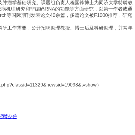
及肿瘤学基础研究。课题组负责人程国锋博士为同济大学特聘教
致病机理研究和非编码
RNA
的功能等方面研究，以第一作者或通
rch
等国际期刊发表论文
40
余篇，多篇论文被
F1000
推荐，研究
科研工作需要，公开招聘助理教授、博士后及科研助理，并常年
。
ndex.php?classid=11329&newsid=19098&t=show
）；
招聘公告
MORE