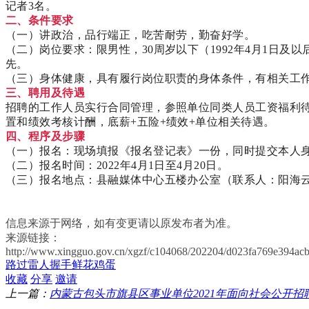
记者
3
名。
二、条件要求
（一）讲政治，品行端正，吃苦耐劳，勤奋好学。
（二）岗位要求：限男性，
30
周岁以下（
1992
年
4
月
1
日
及以
先。
（三）身体健康，具有履行岗位职责的身体条件，有相关工
三、聘用及待遇
招聘的工作人员实行合同管理，参照单位同类人员工资福利
置和绩效考核计酬，底薪
+
五险
+
绩效
+
单位相关待遇。
四、程序及步骤
（一）报名：现场填报《报名登记表》一份，同时提交本人
（二）报名时间：
2022
年
4
月
1
日
至
4
月
20
日
。
（三）报名地点：县融媒体中心五楼办公室（联系人：阳海
信息来源于网络，如有变更请以原发布者为准。
来源链接：
http://www.xingguo.gov.cn/xgzf/c104068/202204/d023fa769e394ac
路过
雷人
握手
鲜花
鸡蛋
收藏
分享
邀请
上一篇：
内蒙古包头市旗县区事业单位2021年面向社会公开招聘
栏目导航