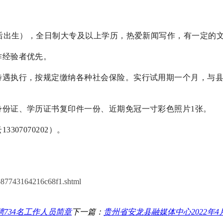
后出生），全日制大专及以上学历，热爱新闻写作，有一定的
作经验者优先。
待遇执行，按规定缴纳各种社会保险。实行试用期一个月，与
身份证、学历证书复印件一份、近期免冠一寸彩色照片
1
张。
云
13307070202
）。
b87743164216c68f1.shtml
734名工作人员简章
下一篇：
贵州省安龙县融媒体中心2022年