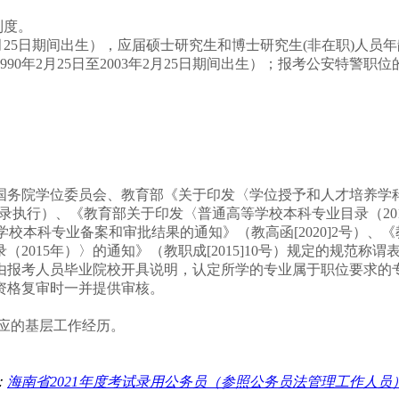
制度。
月
25
日
期间出生），应届硕士研究生和博士研究生
(
非在职
)
人员年
990
年
2
月
25
日
至
2003
年
2
月
25
日
期间出生）；报考公安特警职位
国务院学位委员会、教育部《关于印发〈学位授予和人才培养学
录执行）、《教育部关于印发〈普通高等学校本科专业目录（
20
学校本科专业备案和审批结果的通知》（教高函
[2020]2
号）、《
录（
2015
年）〉的通知》（教职成
[2015]10
号）规定的规范称谓
由报考人员毕业院校开具说明，认定所学的专业属于职位要求的
资格复审时一并提供审核。
。
应的基层工作经历。
：
海南省2021年度考试录用公务员（参照公务员法管理工作人员