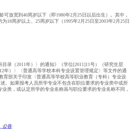
龄可放宽到
40
周岁以下（即
1980
年
2
月
25
日
以后出生）。其中，
的为
18
周岁以上、
25
周岁以下（
1995
年
2
月
25
日
至
2003
年
2
月
25
日
科目录（
2011
年）〉的通知》（学位
[2011]11
号）（研究生层
12
年）〉〈普通高等学校本科专业设置管理规定〉等文件的通
教育部关于印发〈普通高等学校高等职业教育（专科）专业设
表述。如果报考人员所学专业不包含在职位要求的专业类中或所
专业类，或认定所学的专业名称虽与职位要求的专业名称不同，
）公告