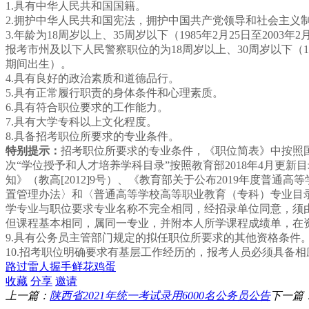
1.
具有中华人民共和国国籍。
2.
拥护中华人民共和国宪法，拥护中国共产党领导和社会主义
3.
年龄为
18
周岁以上、
35
周岁以下（
1985
年
2
月
25
日
至
2003
年
2
报考市州及以下人民警察职位的为
18
周岁以上、
30
周岁以下（
1
期间出生）。
4.
具有良好的政治素质和道德品行。
5.
具有正常履行职责的身体条件和心理素质。
6.
具有符合职位要求的工作能力。
7.
具有大学专科以上文化程度。
8.
具备招考职位所要求的专业条件。
特别提示：
招考职位所要求的专业条件，《职位简表》中按照
次“学位授予和人才培养学科目录”按照教育部
2018
年
4
月更新目
知》（教高
[2012]9
号）、《教育部关于公布
2019
年度普通高等
置管理办法〉和〈普通高等学校高等职业教育（专科）专业目
学专业与职位要求专业名称不完全相同，经招录单位同意，须
但课程基本相同，属同一专业，并附本人所学课程成绩单，在
9.
具有公务员主管部门规定的拟任职位所要求的其他资格条件
10.
招考职位明确要求有基层工作经历的，报考人员必须具备相
路过
雷人
握手
鲜花
鸡蛋
收藏
分享
邀请
上一篇：
陕西省2021年统一考试录用6000名公务员公告
下一篇